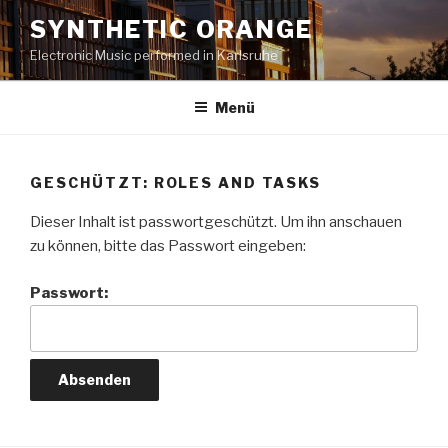
Zum
SYNTHETIC ORANGE
Inhalt
Electronic Music performed in Karlsruhe
springen
Menü
GESCHÜTZT: ROLES AND TASKS
Dieser Inhalt ist passwortgeschützt. Um ihn anschauen
zu können, bitte das Passwort eingeben:
Passwort: