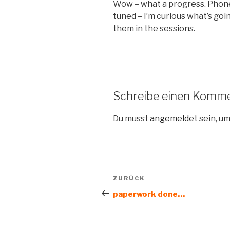
Wow – what a progress. Phone
tuned – I’m curious what’s go
them in the sessions.
Schreibe einen Komm
Du musst
angemeldet
sein, u
Beitragsnavigation
Vorheriger
ZURÜCK
Beitrag
paperwork done…