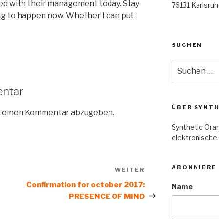
d with their management today. Stay
76131 Karlsruh
ing to happen now. Whether I can put
SUCHEN
Suche
nach:
entar
ÜBER SYNT
m einen Kommentar abzugeben.
Synthetic Oran
elektronische
ABONNIERE
WEITER
Nächster
Beitrag
Confirmation for october 2017:
Name
PRESENCE OF MIND