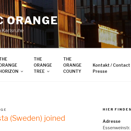
C ORANGE
n Karlsruhe
THE
THE
THE
ORANGE
ORANGE
ORANGE
Kontakt / Contact
HORIZON
TREE
COUNTY
Presse
HIER FINDE
NGE
sta (Sweden) joined
Adresse
Essenweinstr.