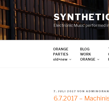
Zum
Inhalt
SYNTHETI
springen
Electronic Music performed i
ORANGE
BLOG
PARTIES
WORK
old+new
ORANGE
VERÖFFENTLICHT
7. JULI 2017
VON
ADMINORA
AM
6.7.2017 – Machini