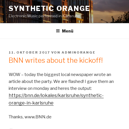
Zum
SYNTHETIC ORANGE
Inhalt
Electronic Music performed in Karlsruhe
springen
Menü
VERÖFFENTLICHT
11. OKTOBER 2017
VON
ADMINORANGE
AM
BNN writes about the kickoff!
WOW – today the biggest local newspaper wrote an
article about the party. We are flashed! I gave them an
interview on monday and heres the output:
https://bnn.de/lokales/karlsruhe/synthetic-
orange-in-karlsruhe
Thanks, www.BNN.de