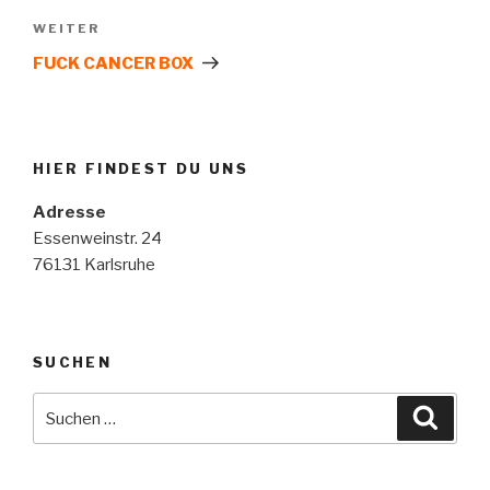
Nächster
WEITER
Beitrag
FUCK CANCER BOX
HIER FINDEST DU UNS
Adresse
Essenweinstr. 24
76131 Karlsruhe
SUCHEN
Suche
Suche
nach: