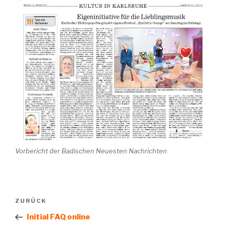
Vorbericht der Badischen Neuesten Nachrichten
Beitragsnavigation
Vorheriger
ZURÜCK
Beitrag
Initial FAQ online