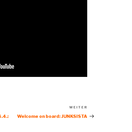
WEITER
Nächster
Beitrag
.4.:
Welcome on board: JUNKSISTA