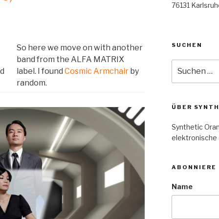
76131 Karlsruh
SUCHEN
So here we move on with another
band from the ALFA MATRIX
Suche
nd
label. I found
Cosmic Armchair
by
nach:
random.
ÜBER SYNT
Synthetic Oran
elektronische
ABONNIERE
Name