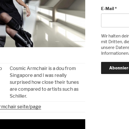
E-Mail
*
Wir halten dein
mit Dritten, d
unsere Datens
Informationen
o
Cosmic Armchair is a dou from
Singapore and I was really
surprised how close their tunes
are compared to artists such as
Schiller.
rmchair seite/page