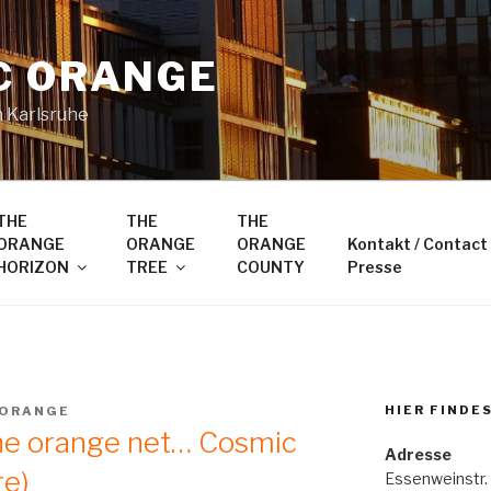
C ORANGE
n Karlsruhe
THE
THE
THE
ORANGE
ORANGE
ORANGE
Kontakt / Contact
HORIZON
TREE
COUNTY
Presse
HIER FINDE
ORANGE
the orange net… Cosmic
Adresse
re)
Essenweinstr.