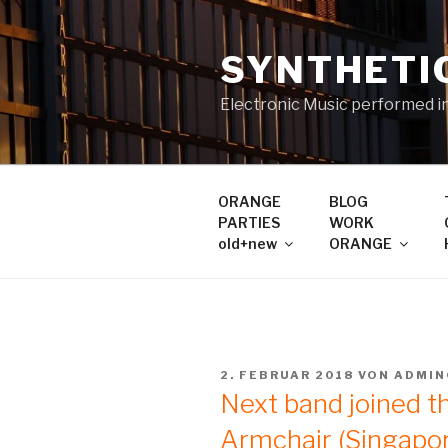
Zum
Inhalt
SYNTHETI
springen
Electronic Music performed i
ORANGE
BLOG
PARTIES
WORK
old+new
ORANGE
VERÖFFENTLICHT
2. FEBRUAR 2018
VON
ADMIN
AM
Next band joined 
Armchair (Singapo