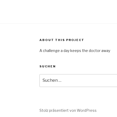
ABOUT THIS PROJECT
A challenge a day keeps the doctor away
SUCHEN
Suche
nach:
Stolz präsentiert von WordPress