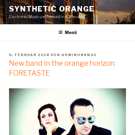
Zum
SYNTHETIC ORANGE
Inhalt
Electronic Music performed in Karlsruhe
springen
Menü
VERÖFFENTLICHT
6. FEBRUAR 2018
VON
ADMINORANGE
AM
New band in the orange horizon:
FORETASTE