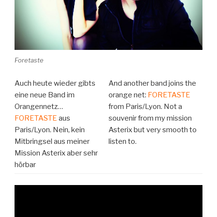
Foretaste
Auch heute wieder gibts
And another band joins the
eine neue Band im
orange net:
FORETASTE
Orangennetz…
from Paris/Lyon. Not a
FORETASTE
aus
souvenir from my mission
Paris/Lyon. Nein, kein
Asterix but very smooth to
Mitbringsel aus meiner
listen to.
Mission Asterix aber sehr
hörbar