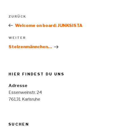
Beitragsnavigation
Vorheriger
ZURÜCK
Beitrag
Welcome on board: JUNKSISTA
Nächster
WEITER
Beitrag
Stelzenmännchen…
HIER FINDEST DU UNS
Adresse
Essenweinstr. 24
76131 Karlsruhe
SUCHEN