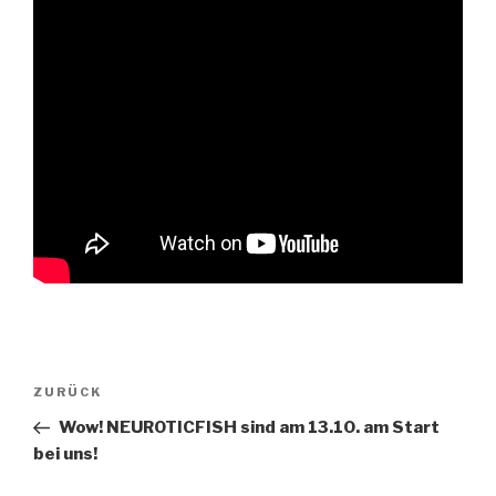
Beitragsnavigation
Vorheriger
ZURÜCK
Beitrag
Wow! NEUROTICFISH sind am 13.10. am Start
bei uns!