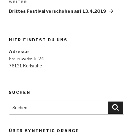
Nächster
WEITER
Beitrag
Drittes Festival verschoben auf 13.4.2019
HIER FINDEST DU UNS
Adresse
Essenweinstr. 24
76131 Karlsruhe
SUCHEN
Suche
Suche
nach:
ÜBER SYNTHETIC ORANGE