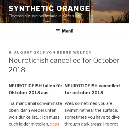
Zum
SYNTHETIC ORANGE
Inhalt
Electronic Music performed in Karlsruhe
springen
Menü
VERÖFFENTLICHT
8. AUGUST 2018
VON
BERND WELTER
AM
Neuroticfish cancelled for October
2018
NEUROTICFISH fallen für
NEUROTICFISH cancelled
Oktober 2018 aus
for october 2018
Tja, manchmal schwimmste
Well, sometimes you are
oben, dann wieder unten
swimming near the surface,
wo’s dunkel ist…: Ich muss
sometimes you have to dive
euch leider mitteilen,
dass
through dark areas: I regret