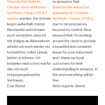
Neuroticfish leider im
to announce that
Oktober doch nicht beim
Neuroticfish will not be
Synthetic Orange 2018.2
appearing at Octobers
spielen
werden. Die Gründe
Synthetic Orange 2018.2
,
liegen außerhalb meiner
due to circumstances
Reichweite und ich kann
beyond my control. Rest
euch versichern, dass ich
assured that I’m working
mit Vollgas an Alternativen
around the clock to provide
arbeite um euch wieder ein
a beautiful and complete
komplettes, tolles Lineup
lineup for your enjoyment
bieten zu können. Ich
and I thank our loyal
bedanke mich schon mal für
customers for their
das von euch
understanding in advance. In
entgegengebrachte
the end everything will be
Vertrauen.
fine.
Euer Bernd
Best regards, Bernd