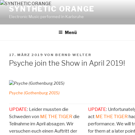
Zum
SYNTHETIC ORANGE
Inhalt
Electronic Music performed in Karlsruhe
springen
Menü
VERÖFFENTLICHT
17. MÄRZ 2019
VON
BERND WELTER
AM
Psyche join the Show in April 2019!
Psyche (Gothenburg 2015)
UPDATE
: Leider mussten die
UPDATE
: Unfortunate
Schweden von
ME THE TIGER
die
act
ME THE TIGER
had
Teilnahme im April absagen. Wir
performance. We will try
versuchen euch einen Auftritt der
for them at a later poin