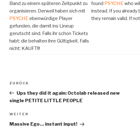
Band zu einem späteren Zeitpunkt zu
found
PSYCHE
who will
organisieren. Derweil haben sich mit
instead. If you already
PSYCHE
ebenwürdige Player
they remain valid. If not
gefunden, die damit ins Lineup
gerutscht sind. Falls ihr schon Tickets
habt: die behalten ihre Gültigkeit. Falls
nicht: KAUFT!!!
Beitragsnavigation
Vorheriger
ZURÜCK
Beitrag
Ups they did it again: Octolab released new
single PETITE LITTLE PEOPLE
Nächster
WEITER
Beitrag
Massive Ego… instant input!